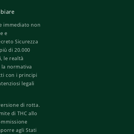
mbiare
o e immediato non
le e
Decreto Sicurezza
più di 20.000
 le realtà
e la normativa
i con i principi
tenziosi legali
ersione di rotta.
mite di THC allo
 Commissione
orre agli Stati