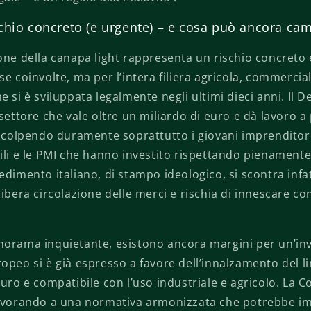
chio concreto (e urgente) – e cosa può ancora ca
ione della canapa light rappresenta un rischio concret
se coinvolte, ma per l’intera filiera agricola, commercia
e si è sviluppata legalmente negli ultimi dieci anni. Il 
 settore che vale oltre un miliardo di euro e dà lavoro a 
, colpendo duramente soprattutto i giovani imprenditori,
ili e le PMI che hanno investito rispettando pienament
edimento italiano, di stampo ideologico, si scontra infatt
libera circolazione delle merci e rischia di innescare con
norama inquietante, esistono ancora margini per un’inv
opeo si è già espresso a favore dell’innalzamento del li
curo e compatibile con l’uso industriale e agricolo. La
lavorando a una normativa armonizzata che potrebbe imp