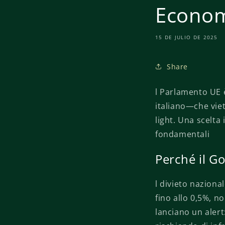
Econom
15 DE JULIO DE 2025
Share
l Parlamento UE è
italiano—che viet
light. Una scelta
fondamentali
Perché il G
l divieto naziona
fino allo 0,5%, no
lanciano un alert: