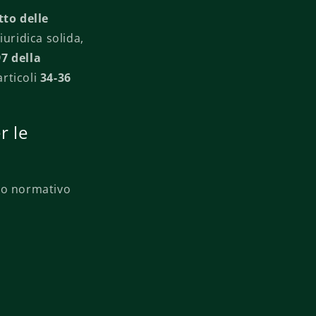
tto delle
iuridica solida,
97 della
articoli
34-36
r le
to normativo