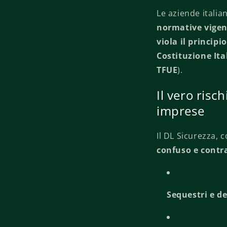
Le aziende itali
normative vigen
viola il princip
Costituzione Ita
TFUE
).
Il vero risc
imprese
Il DL Sicurezza, 
confuso e contr
Sequestri e d