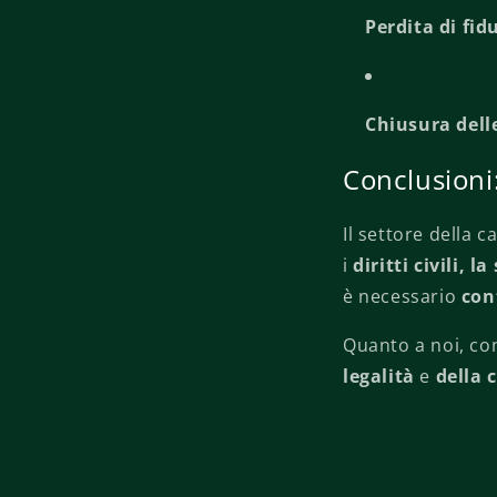
Perdita di fid
Chiusura delle
Conclusioni:
Il settore della 
i
diritti civili, l
è necessario
con
Quanto a noi, c
legalità
e
della 