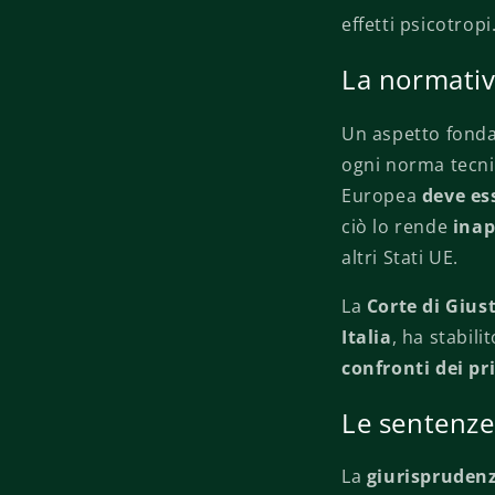
effetti psicotropi
La normativa
Un aspetto fonda
ogni norma tecnic
Europea
deve es
ciò lo rende
inap
altri Stati UE.
La
Corte di Gius
Italia
, ha stabil
confronti dei pr
Le sentenze
La
giurispruden