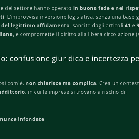
ane del settore hanno operato
in buona fede e nel rispe
ti
. L’improvvisa inversione legislativa, senza una base g
io del legittimo affidamento
, sancito dagli articoli
41 e 
liana
, e compromette il diritto alla libera circolazione (
hio: confusione giuridica e incertezza pe
così com'è,
non chiarisce ma complica
. Crea un contes
addittorio
, in cui le imprese si trovano a rischio di:
enunce infondate