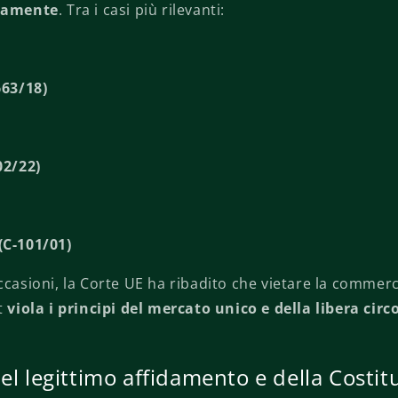
riamente
. Tra i casi più rilevanti:
63/18)
02/22)
C-101/01)
ccasioni, la Corte UE ha ribadito che vietare la commerc
ht
viola i principi del mercato unico e della libera circ
el legittimo affidamento e della Costit