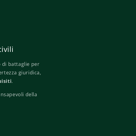
vili
o di battaglie per
ertezza giuridica,
isiti
.
onsapevoli della