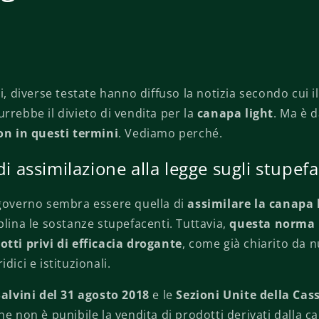
ni, diverse testate hanno diffuso la notizia secondo cui 
rrebbe il divieto di vendita per la
canapa light
. Ma è 
on in questi termini
. Vediamo perché.
 di assimilazione alla legge sugli stupef
 governo sembra essere quella di
assimilare la canapa 
iplina le sostanze stupefacenti. Tuttavia,
questa norma 
otti privi di efficacia drogante
, come già chiarito da 
dici e istituzionali.
Salvini del 31 agosto 2018
e le
Sezioni Unite della Cas
he non è punibile la vendita di prodotti derivati dalla ca