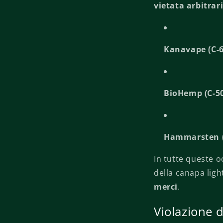
vietata arbitra
Kanavape (C-6
BioHemp (C-5
Hammarsten (
In tutte queste o
della canapa lig
merci
.
Violazione d