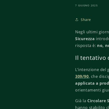
7 GIUGNO 2025
Share
Negli ultimi gior
Sicurezza
introdu
risposta è:
no, n
Il tentativo
L’intenzione del
309/90
, che disc
applicata a prod
orientamenti giuri
Già la
Circolare 
hanno stabilito c