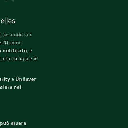
elles
5
, secondo cui
ell’Unione
o notificato
, e
odotto legale in
urity
e
Unilever
alere nei
 può essere