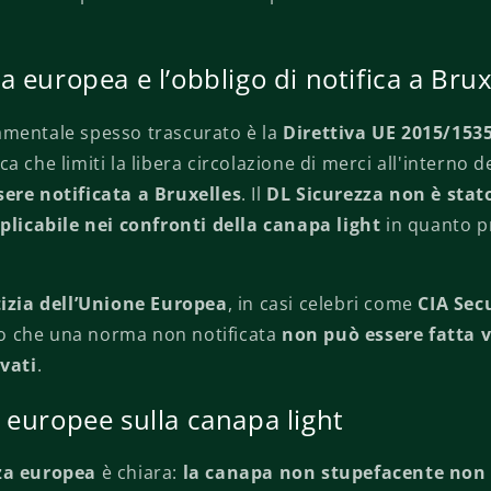
.
 europea e l’obbligo di notifica a Brux
mentale spesso trascurato è la
Direttiva UE 2015/153
a che limiti la libera circolazione di merci all'interno d
sere notificata a Bruxelles
. Il
DL Sicurezza non è stat
plicabile nei confronti della canapa light
in quanto pr
tizia dell’Unione Europea
, in casi celebri come
CIA Sec
ito che una norma non notificata
non può essere fatta v
ivati
.
 europee sulla canapa light
za europea
è chiara:
la canapa non stupefacente non