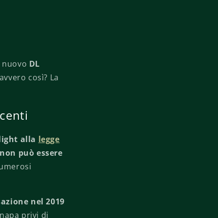
il nuovo
DL
davvero così? La
acenti
light alla
legge
non può essere
numerosi
sazione nel 2019
napa privi di