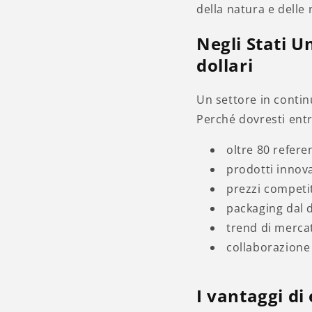
della natura e delle 
Negli Stati Un
dollari
Un settore in continu
Perché dovresti entr
oltre 80 refere
prodotti innova
prezzi competit
packaging dal
trend di mercat
collaborazione 
I vantaggi di