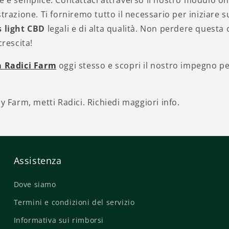
e è semplice. Contattaci attraverso il nostro modulo on
strazione. Ti forniremo tutto il necessario per iniziare 
 light CBD
legali e di alta qualità. Non perdere questa 
crescita!
a Radici Farm
oggi stesso e scopri il nostro impegno per 
y Farm, metti Radici. Richiedi maggiori info.
Assistenza
Dove siamo
Termini e condizioni del servizio
Informativa sui rimborsi