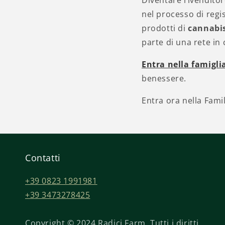
Diventare rivenditor
nel processo di regi
prodotti di
cannabis
parte di una rete in 
Entra nella famigli
benessere.
Entra ora nella Famil
Contatti
+39 0823 1991981
+39 3473278425
Copyright © 2024 Radici Farm. Tutti i diritti