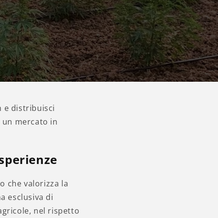
r
a
f
i
c
a
 e distribuisci
di un mercato in
esperienze
o che valorizza la
a esclusiva di
agricole, nel rispetto