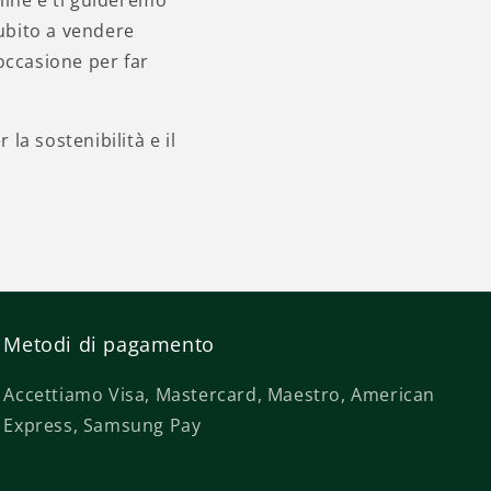
line e ti guideremo
subito a vendere
occasione per far
la sostenibilità e il
Metodi di pagamento
Accettiamo Visa, Mastercard, Maestro, American
Express, Samsung Pay