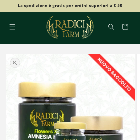
Vai
La spedizione è gratis per ordini superiori a € 50
direttamente
ai contenuti
Carrello
Passa alle
informazioni
sul prodotto