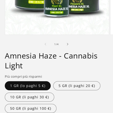
Apri
A
contenuti
c
multimediali
m
su
1
/
4
1
2
in
in
Amnesia Haze - Cannabis
finestra
fi
modale
m
Light
Più compri più risparmi
1 GR (lo paghi 5 €)
5 GR (li paghi 20 €)
10 GR (li paghi 30 €)
50 GR (li paghi 100 €)