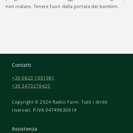
non inalare. Tenere fuori dalla portata dei bambini.
Contatti
+39 0823 1991981
+39 3473278425
Copyright © 2024 Radici Farm. Tutti i diritti
riservati. P.IVA 04749630614
Assistenza