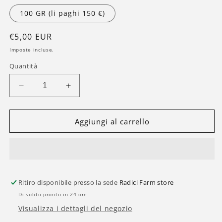
100 GR (li paghi 150 €)
Prezzo
€5,00 EUR
di
Imposte incluse.
listino
Quantità
Diminuisci
Aumenta
quantità
quantità
per
per
Amnesia
Amnesia
Aggiungi al carrello
Haze
Haze
-
-
Cannabis
Cannabis
Light
Light
Ritiro disponibile presso la sede
Radici Farm store
Di solito pronto in 24 ore
Visualizza i dettagli del negozio