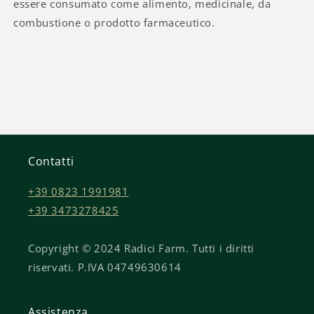
essere consumato come alimento, medicinale, da
combustione o prodotto farmaceutico.
Contatti
+39 0823 1991981
+39 3473278425
Copyright © 2024 Radici Farm. Tutti i diritti
riservati. P.IVA 04749630614
Assistenza