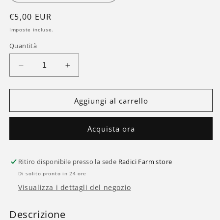
Prezzo
€5,00 EUR
di
Imposte incluse.
listino
Quantità
Diminuisci
Aumenta
quantità
quantità
per
per
Crumble
Crumble
Aggiungi al carrello
Lemon
Lemon
CBD
CBD
Acquista ora
99,9%
99,9%
-
-
Estratti
Estratti
Ritiro disponibile presso la sede
di
di
Radici Farm store
Cannabis
Cannabis
Di solito pronto in 24 ore
Light
Light
Visualizza i dettagli del negozio
Descrizione