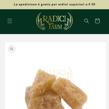
Vai
La spedizione è gratis per ordini superiori a € 50
direttamente
ai contenuti
Carrello
Passa alle
informazioni
sul prodotto