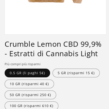
Apri
contenuti
Crumble Lemon CBD 99,9%
multimediali
1
- Estratti di Cannabis Light
in
finestra
modale
Più compri più risparmi
0.5 GR (li paghi 5€)
5 GR (risparmi 15 €)
10 GR (risparmi 40 €)
50 GR (risparmi 250 €)
100 GR (risparmi 610 €)