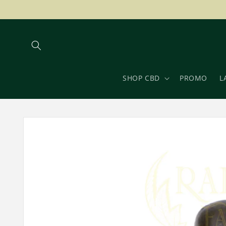
Vai
direttamente
ai contenuti
SHOP CBD
PROMO
L
Passa alle
informazioni
sul prodotto