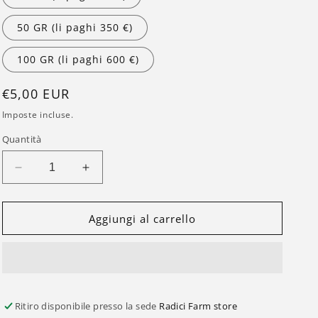
r
a
50 GR (li paghi 350 €)
f
100 GR (li paghi 600 €)
i
c
Prezzo
€5,00 EUR
a
di
Imposte incluse.
listino
Quantità
Diminuisci
Aumenta
quantità
quantità
per
per
Charas
Charas
Aggiungi al carrello
-
-
CBD
CBD
Hash
Hash
&lt;60%
&lt;60%
Ritiro disponibile presso la sede
Radici Farm store