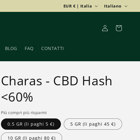
P
L
EUR € | Italia
Italiano
a
i
e
n
Accedi
Carrello
s
g
e
u
BLOG
FAQ
CONTATTI
/
a
A
r
Charas - CBD Hash
e
a
<60%
g
e
Più compri più risparmi
o
0.5 GR (li paghi 5 €)
5 GR (li paghi 45 €)
g
10 GR (li paghi 80 €)