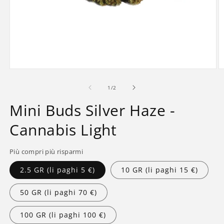
Apri
A
contenuti
c
multimediali
m
su
1
/
2
1
2
in
in
Mini Buds Silver Haze -
finestra
fi
modale
m
Cannabis Light
Più compri più risparmi
2.5 GR (li paghi 5 €)
10 GR (li paghi 15 €)
50 GR (li paghi 70 €)
100 GR (li paghi 100 €)