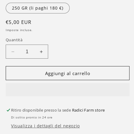
250 GR (li paghi 180 €)
Prezzo
€5,00 EUR
di
Imposte incluse.
listino
Quantità
Diminuisci
Aumenta
quantità
quantità
per
per
Mini
Mini
Aggiungi al carrello
Buds
Buds
Silver
Silver
Haze
Haze
-
-
Cannabis
Cannabis
Ritiro disponibile presso la sede
Radici Farm store
Light
Light
Di solito pronto in 24 ore
Visualizza i dettagli del negozio